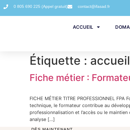
contenu
principal
0 805 690 225 (Appel gratuit)
contact@ifasad.fr
ACCUEIL
DOMAI
Étiquette :
accueil
Fiche métier : Formate
FICHE MÉTIER TITRE PROFESSIONNEL FPA Form
technique, le formateur contribue au développe
professionnalisation et l’accès ou le maintien
analyse […]
DÈS MAINTENANT