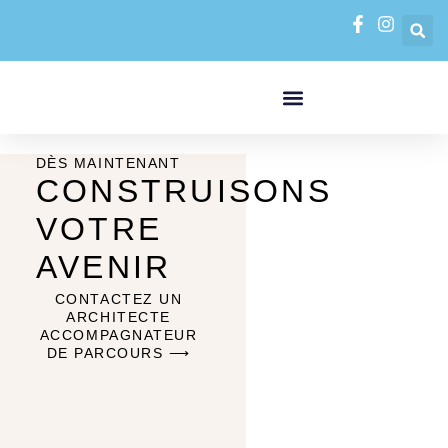
FORMATIONS PAR MODALITÉS
VAE VALIDATION DES ACQUIS DE L’EXPÉRIENCE
DÈS MAINTENANT
CONSTRUISONS
VOTRE
AVENIR
CONTACTEZ UN
ARCHITECTE
ACCOMPAGNATEUR
DE PARCOURS ⟶