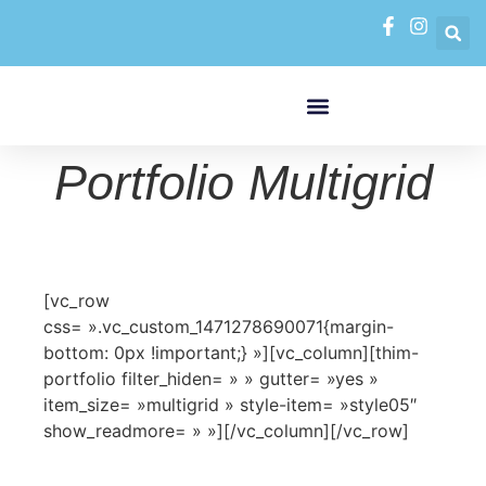
FORMATIONS PAR MODALITÉS
VAE VALIDATION DES ACQUIS DE L’EXPÉRIENCE
Portfolio Multigrid
[vc_row
css= ».vc_custom_1471278690071{margin-
bottom: 0px !important;} »][vc_column][thim-
portfolio filter_hiden= » » gutter= »yes »
item_size= »multigrid » style-item= »style05″
show_readmore= » »][/vc_column][/vc_row]