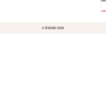
cat
:
cat
© IFASAD 2026