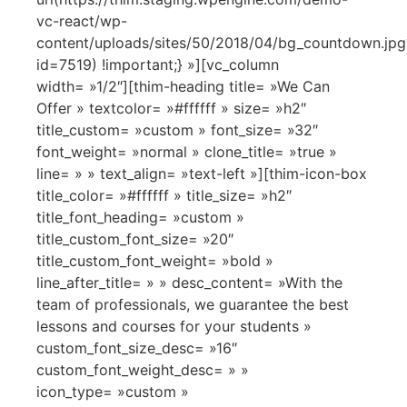
vc-react/wp-
content/uploads/sites/50/2018/04/bg_countdown.jpg
id=7519) !important;} »][vc_column
width= »1/2″][thim-heading title= »We Can
Offer » textcolor= »#ffffff » size= »h2″
title_custom= »custom » font_size= »32″
font_weight= »normal » clone_title= »true »
line= » » text_align= »text-left »][thim-icon-box
title_color= »#ffffff » title_size= »h2″
title_font_heading= »custom »
title_custom_font_size= »20″
title_custom_font_weight= »bold »
line_after_title= » » desc_content= »With the
team of professionals, we guarantee the best
lessons and courses for your students »
custom_font_size_desc= »16″
custom_font_weight_desc= » »
icon_type= »custom »