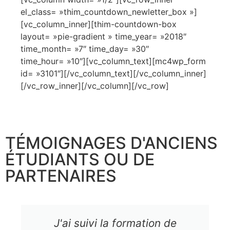
el_class= »thim_countdown_newletter_box »]
[vc_column_inner][thim-countdown-box
layout= »pie-gradient » time_year= »2018″
time_month= »7″ time_day= »30″
time_hour= »10″][vc_column_text][mc4wp_form
id= »3101″][/vc_column_text][/vc_column_inner]
[/vc_row_inner][/vc_column][/vc_row]
TÉMOIGNAGES D'ANCIENS
ÉTUDIANTS OU DE
PARTENAIRES
J'ai suivi la formation de