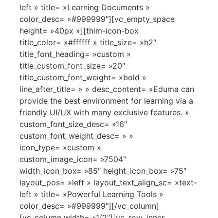
left » title= »Learning Documents »
color_desc= »#999999″][vc_empty_space
height= »40px »][thim-icon-box
title_color= »#ffffff » title_size= »h2″
title_font_heading= »custom »
title_custom_font_size= »20″
title_custom_font_weight= »bold »
line_after_title= » » desc_content= »Eduma can
provide the best environment for learning via a
friendly UI/UX with many exclusive features. »
custom_font_size_desc= »16″
custom_font_weight_desc= » »
icon_type= »custom »
custom_image_icon= »7504″
width_icon_box= »85″ height_icon_box= »75″
layout_pos= »left » layout_text_align_sc= »text-
left » title= »Powerful Learning Tools »
color_desc= »#999999″][/vc_column]
[vc_column width= »1/2″][vc_row_inner