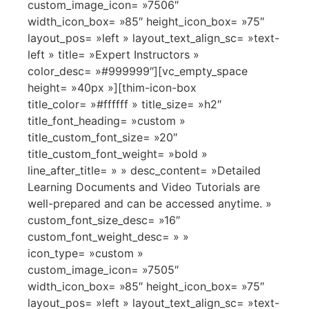
custom_image_icon= »7506″
width_icon_box= »85″ height_icon_box= »75″
layout_pos= »left » layout_text_align_sc= »text-
left » title= »Expert Instructors »
color_desc= »#999999″][vc_empty_space
height= »40px »][thim-icon-box
title_color= »#ffffff » title_size= »h2″
title_font_heading= »custom »
title_custom_font_size= »20″
title_custom_font_weight= »bold »
line_after_title= » » desc_content= »Detailed
Learning Documents and Video Tutorials are
well-prepared and can be accessed anytime. »
custom_font_size_desc= »16″
custom_font_weight_desc= » »
icon_type= »custom »
custom_image_icon= »7505″
width_icon_box= »85″ height_icon_box= »75″
layout_pos= »left » layout_text_align_sc= »text-