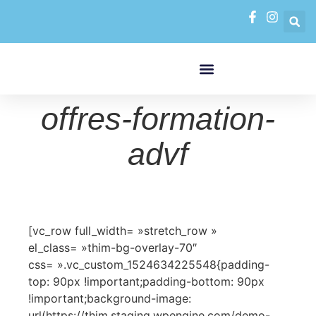
FORMATIONS PAR MODALITÉS
VAE VALIDATION DES ACQUIS DE L’EXPÉRIENCE
offres-formation-
advf
[vc_row full_width= »stretch_row »
el_class= »thim-bg-overlay-70″
css= ».vc_custom_1524634225548{padding-
top: 90px !important;padding-bottom: 90px
!important;background-image:
url(https://thim.staging.wpengine.com/demo-