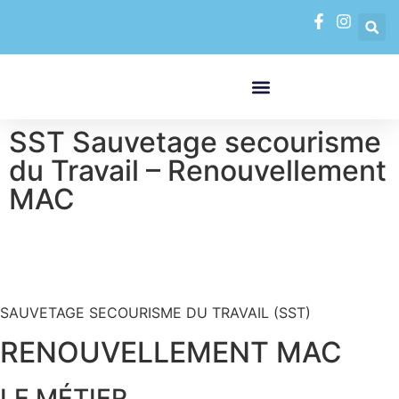
FORMATIONS PAR MODALITÉS
VAE VALIDATION DES ACQUIS DE L’EXPÉRIENCE
SST Sauvetage secourisme
du Travail – Renouvellement
MAC
SAUVETAGE SECOURISME DU TRAVAIL (SST)
RENOUVELLEMENT MAC
LE MÉTIER