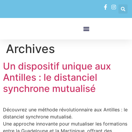
contenu
principal
FORMATIONS PAR MODALITÉS
VAE VALIDATION DES ACQUIS DE L’EXPÉRIENCE
Archives
Un dispositif unique aux
Antilles : le distanciel
synchrone mutualisé
Découvrez une méthode révolutionnaire aux Antilles : le
distanciel synchrone mutualisé.
Une approche innovante pour mutualiser les formations
entre la Guadeloupe et la Martinique, offrant des